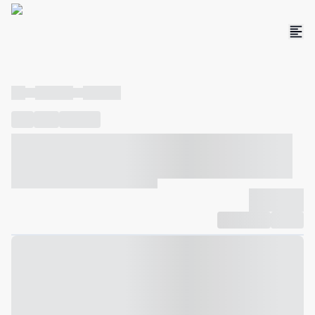
----
----- -----
----- -----
----
-----
---- ------
----- ----- -- ------ ---- ---- -- ----- ----- -----
--- ------
----- ----- -- ------ ----- ----- -- ------
-------------
Compartilhar
Favorito