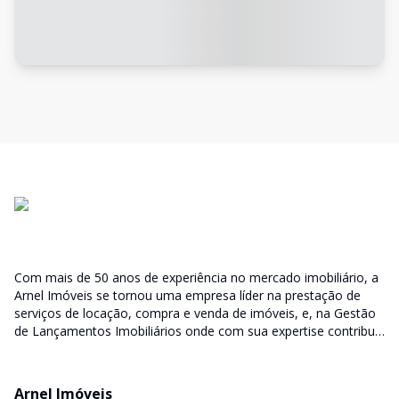
Com mais de 50 anos de experiência no mercado imobiliário, a
Arnel Imóveis se tornou uma empresa líder na prestação de
serviços de locação, compra e venda de imóveis, e, na Gestão
de Lançamentos Imobiliários onde com sua expertise contribui
junto as incorporadoras desde a escolha do terreno, no
desenvolvimento de todo empreendimento e assumindo a
responsabilidade do sucesso no lançamento das vendas.
Arnel Imóveis