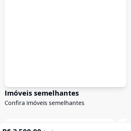
Imóveis semelhantes
Confira imóveis semelhantes
Cód:
14781
Comparar
Có