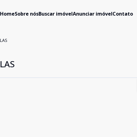
Home
Sobre nós
Buscar imóvel
Anunciar imóvel
Contato
ALAS
ALAS