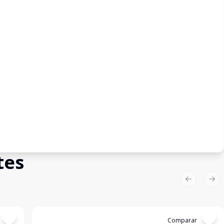
tes
Previous sl
Nex
Cód:
14529
Comparar