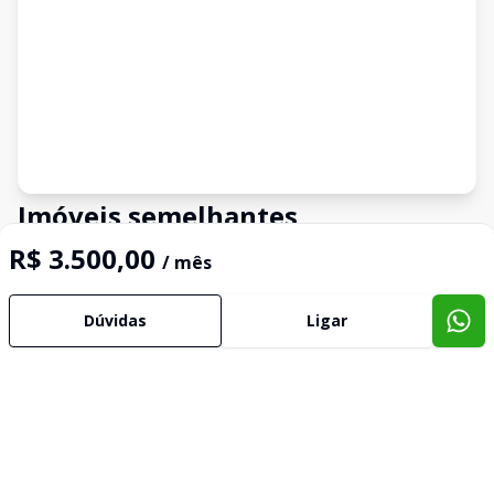
Imóveis semelhantes
Confira imóveis semelhantes
R$ 3.500,00
/ mês
Dúvidas
Ligar
Cód:
14781
Comparar
Có