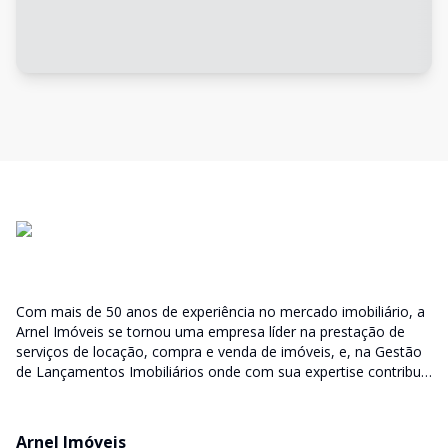
Com mais de 50 anos de experiência no mercado imobiliário, a
Arnel Imóveis se tornou uma empresa líder na prestação de
serviços de locação, compra e venda de imóveis, e, na Gestão
de Lançamentos Imobiliários onde com sua expertise contribui
junto as incorporadoras desde a escolha do terreno, no
desenvolvimento de todo empreendimento e assumindo a
responsabilidade do sucesso no lançamento das vendas.
Arnel Imóveis