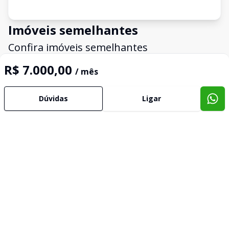
Imóveis semelhantes
Confira imóveis semelhantes
R$ 7.000,00
/ mês
Cód:
14673
Comparar
Có
Dúvidas
Ligar
Loja
Loja
...
Loj
Var
São Cristóvão, Passo Fundo - RS
São 
R$ 