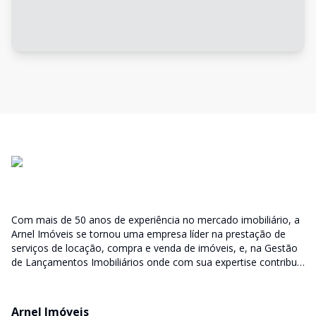
Com mais de 50 anos de experiência no mercado imobiliário, a
Arnel Imóveis se tornou uma empresa líder na prestação de
serviços de locação, compra e venda de imóveis, e, na Gestão
de Lançamentos Imobiliários onde com sua expertise contribui
junto as incorporadoras desde a escolha do terreno, no
desenvolvimento de todo empreendimento e assumindo a
responsabilidade do sucesso no lançamento das vendas.
Arnel Imóveis