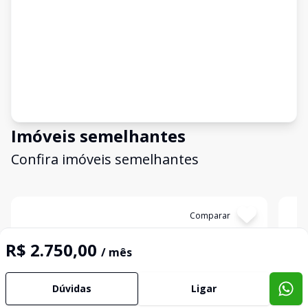
Imóveis semelhantes
Confira imóveis semelhantes
Cód:
13615
Comparar
Có
R$ 2.750,00
/ mês
Dúvidas
Ligar