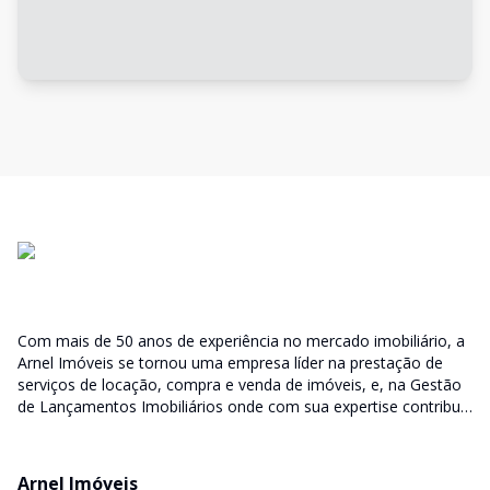
Com mais de 50 anos de experiência no mercado imobiliário, a
Arnel Imóveis se tornou uma empresa líder na prestação de
serviços de locação, compra e venda de imóveis, e, na Gestão
de Lançamentos Imobiliários onde com sua expertise contribui
junto as incorporadoras desde a escolha do terreno, no
desenvolvimento de todo empreendimento e assumindo a
responsabilidade do sucesso no lançamento das vendas.
Arnel Imóveis