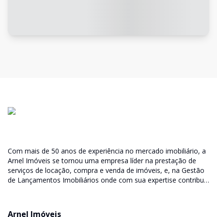
Com mais de 50 anos de experiência no mercado imobiliário, a
Arnel Imóveis se tornou uma empresa líder na prestação de
serviços de locação, compra e venda de imóveis, e, na Gestão
de Lançamentos Imobiliários onde com sua expertise contribui
junto as incorporadoras desde a escolha do terreno, no
desenvolvimento de todo empreendimento e assumindo a
responsabilidade do sucesso no lançamento das vendas.
Arnel Imóveis