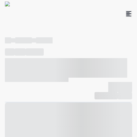
----
----- -----
----- -----
----
-----
---- ------
----- ----- -- ------ ---- ---- -- ----- ----- -----
--- ------
----- ----- -- ------ ----- ----- -- ------
-------------
Compartilhar
Favorito