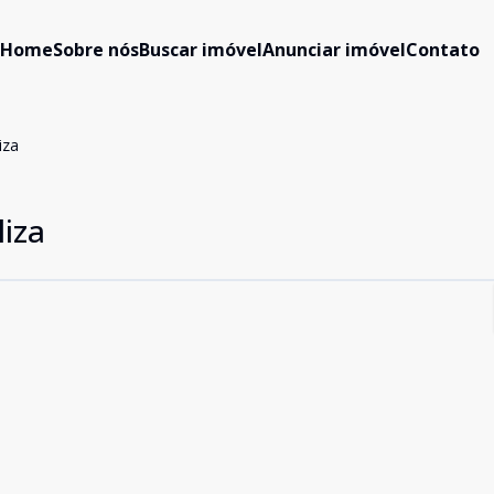
Home
Sobre nós
Buscar imóvel
Anunciar imóvel
Contato
iza
liza