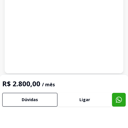
Imóveis semelhantes
R$ 2.800,00
/ mês
Confira imóveis semelhantes
Dúvidas
Ligar
Cód:
12180
Comparar