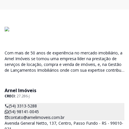
Com mais de 50 anos de experiência no mercado imobiliário, a
Arnel Imóveis se tornou uma empresa líder na prestação de
serviços de locação, compra e venda de imóveis, e, na Gestão
de Lançamentos Imobiliários onde com sua expertise contribui
junto as incorporadoras desde a escolha do terreno, no
desenvolvimento de todo empreendimento e assumindo a
responsabilidade do sucesso no lançamento das vendas.
Arnel Imóveis
CRECI:
27.286-J
(54) 3313-5288
(54) 98141-0045
contato@arnelimoveis.com.br
Avenida General Netto, 137, Centro, Passo Fundo - RS - 99010-
021