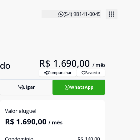
(54) 98141-0045
R$ 1.690,00
ndo
/ mês
Compartilhar
Favorito
Ligar
WhatsApp
Valor aluguel
R$ 1.690,00
/ mês
Condomínio
R$ 140,00