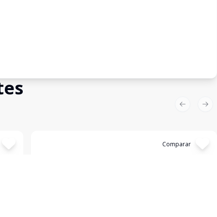
tes
Previous sl
Nex
Cód:
14758
Comparar