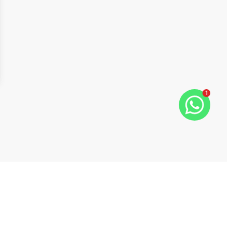
1
ide
t slide
Cód:
14769
Comparar