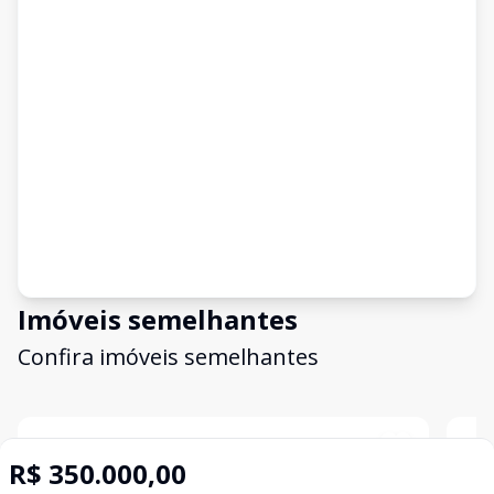
Imóveis semelhantes
Confira imóveis semelhantes
Cód:
11421
Comparar
Có
R$ 350.000,00