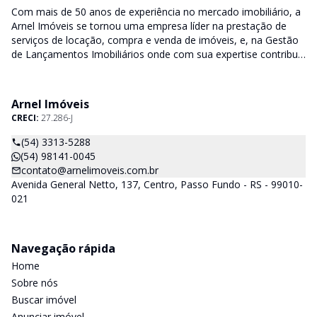
Com mais de 50 anos de experiência no mercado imobiliário, a
Arnel Imóveis se tornou uma empresa líder na prestação de
serviços de locação, compra e venda de imóveis, e, na Gestão
de Lançamentos Imobiliários onde com sua expertise contribui
junto as incorporadoras desde a escolha do terreno, no
desenvolvimento de todo empreendimento e assumindo a
responsabilidade do sucesso no lançamento das vendas.
Arnel Imóveis
CRECI:
27.286-J
(54) 3313-5288
(54) 98141-0045
contato@arnelimoveis.com.br
Avenida General Netto, 137, Centro, Passo Fundo - RS - 99010-
021
Navegação rápida
Home
Sobre nós
Buscar imóvel
Anunciar imóvel