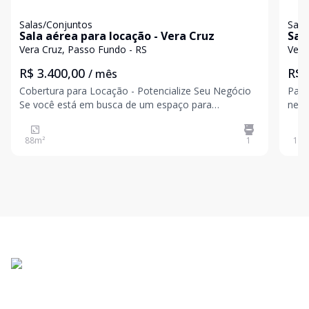
Salas/Conjuntos
Sala
Sala aérea para locação - Vera Cruz
Sal
Vera Cruz, Passo Fundo - RS
Vera
R$ 3.400,00
R$ 
/ mês
Cobertura para Locação - Potencialize Seu Negócio
Para
Se você está em busca de um espaço para
negó
impulsionar seu negócio, esta cobertura é a
trab
oportunidade ideal. Localizada na Teixeira Soares, a
uma 
88
m²
1
100
cobertura oferece uma área aberta ampla, um
duas 
banheiro social e um
pode