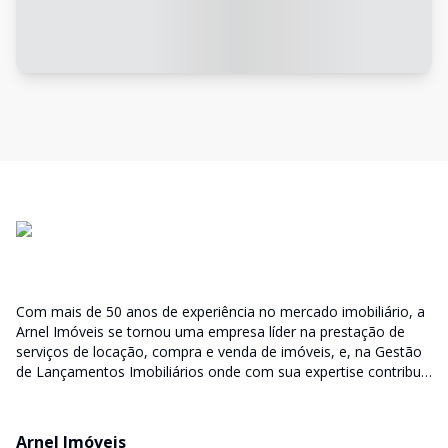
Com mais de 50 anos de experiência no mercado imobiliário, a
Arnel Imóveis se tornou uma empresa líder na prestação de
serviços de locação, compra e venda de imóveis, e, na Gestão
de Lançamentos Imobiliários onde com sua expertise contribui
junto as incorporadoras desde a escolha do terreno, no
desenvolvimento de todo empreendimento e assumindo a
responsabilidade do sucesso no lançamento das vendas.
Arnel Imóveis