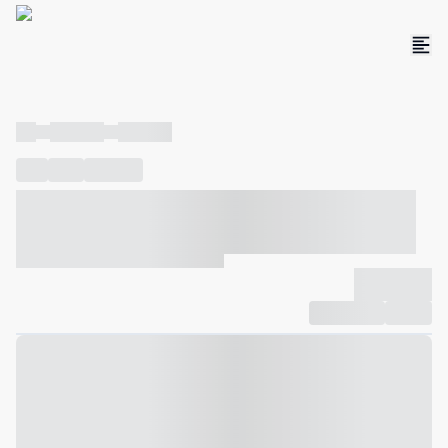
----
----- -----
----- -----
----
-----
---- ------
----- ----- -- ------ ---- ---- -- ----- ----- -----
--- ------
----- ----- -- ------ ----- ----- -- ------
-------------
Compartilhar
Favorito