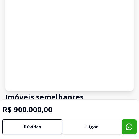
Imóveis semelhantes
Confira imóveis semelhantes
R$ 900.000,00
Dúvidas
Ligar
Cód:
14362
Comparar
Có