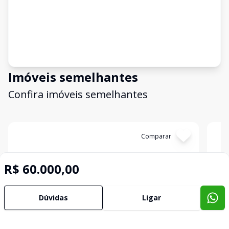
Imóveis semelhantes
Confira imóveis semelhantes
Cód:
11851
Comparar
Có
R$ 60.000,00
Dúvidas
Ligar