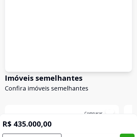
Imóveis semelhantes
Confira imóveis semelhantes
Cód:
14374
Comparar
Có
R$ 435.000,00