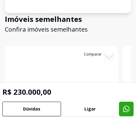
Imóveis semelhantes
Confira imóveis semelhantes
Cód:
10278
Comparar
Có
R$ 230.000,00
Dúvidas
Ligar
Terreno
Terr
Terreno no bairro Planaltina em Passo
Ter
Fundo, para comprar
Fun
Planaltina, Passo Fundo - RS
Plan