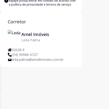
equipe possa entrar em contato de acordo com
a
política de privacidade e termos de serviço
Corretor
Arnel Imóveis
Leda Palma
32028-E
(54) 99986-0727
leda.palma@arnelimoveis.com.br