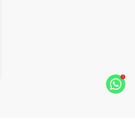
1
ide
t slide
Cód:
9633
Comparar