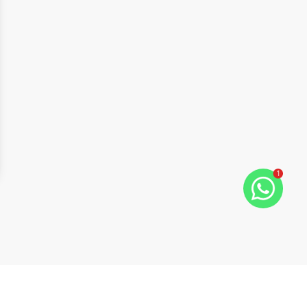
1
ide
t slide
Cód:
13862
Comparar