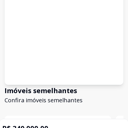
Imóveis semelhantes
Confira imóveis semelhantes
Cód:
14620
Comparar
Có