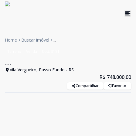
Home
Buscar imóvel
...
Terreno
Venda
Cód:
3181
...
Vila Vergueiro, Passo Fundo - RS
R$ 748.000,00
Compartilhar
Favorito