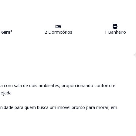
a
68
m²
2
Dormitório
s
1
Banheiro
a com sala de dois ambientes, proporcionando conforto e
nejada.
unidade para quem busca um imóvel pronto para morar, em