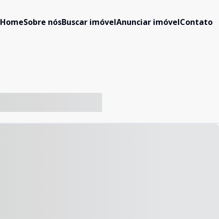
Home
Sobre nós
Buscar imóvel
Anunciar imóvel
Contato
-- ----- ----- --- ------