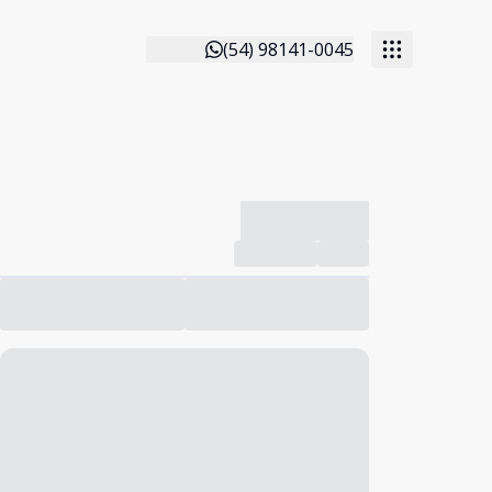
(54) 98141-0045
-------------
Compartilhar
Favorito