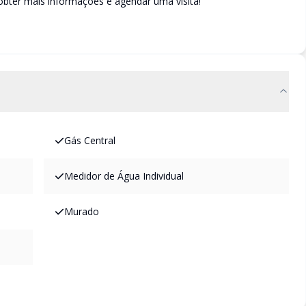
ter mais informações e agendar uma visita!
Gás Central
Medidor de Água Individual
Murado