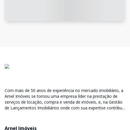
Com mais de 50 anos de experiência no mercado imobiliário, a
Arnel Imóveis se tornou uma empresa líder na prestação de
serviços de locação, compra e venda de imóveis, e, na Gestão
de Lançamentos Imobiliários onde com sua expertise contribui
junto as incorporadoras desde a escolha do terreno, no
desenvolvimento de todo empreendimento e assumindo a
responsabilidade do sucesso no lançamento das vendas.
Arnel Imóveis