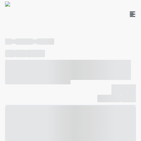
----
----- -----
----- -----
----
-----
---- ------
----- ----- -- ------ ---- ---- -- ----- ----- -----
--- ------
----- ----- -- ------ ----- ----- -- ------
-------------
Compartilhar
Favorito