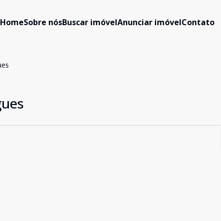
Home
Sobre nós
Buscar imóvel
Anunciar imóvel
Contato
ues
gues