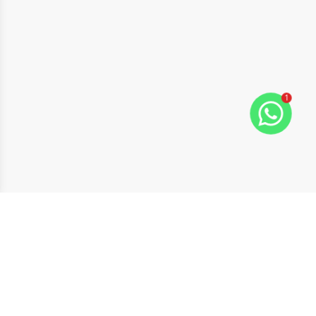
1
ide
t slide
Cód:
13467
Comparar