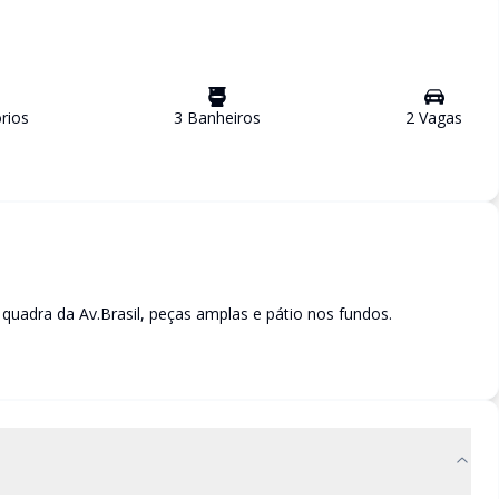
rio
s
3
Banheiro
s
2
Vaga
s
1 quadra da Av.Brasil, peças amplas e pátio nos fundos.