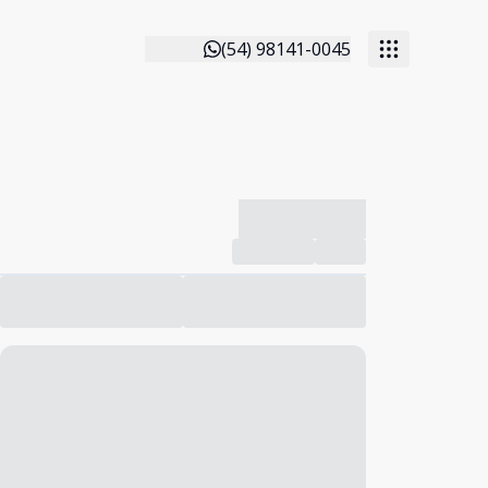
(54) 98141-0045
-------------
Compartilhar
Favorito