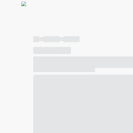
----
----- -----
----- -----
----
-----
---- ------
----- ----- -- ------ ---- ---- -- ---
----- ----- -- ------ ----- ----- -- ------