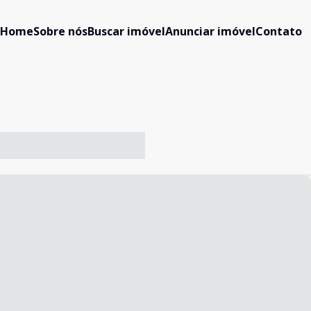
Home
Sobre nós
Buscar imóvel
Anunciar imóvel
Contato
-- ----- ----- --- ------