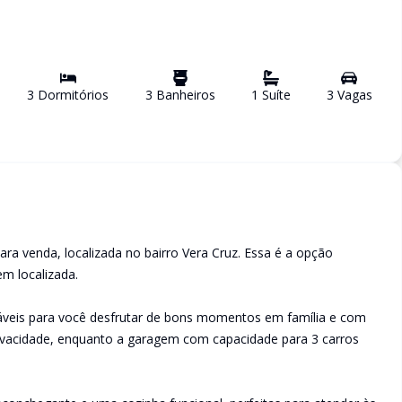
3
Dormitório
s
3
Banheiro
s
1
Suíte
3
Vaga
s
ara venda, localizada no bairro Vera Cruz. Essa é a opção
m localizada.
táveis para você desfrutar de bons momentos em família e com
rivacidade, enquanto a garagem com capacidade para 3 carros