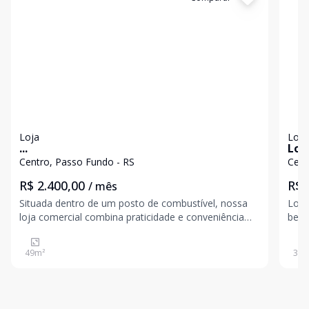
Loja
Loja
...
Loj
Centro, Passo Fundo - RS
Cent
R$ 2.400,00
R$ 
/ mês
Situada dentro de um posto de combustível, nossa
Loja
loja comercial combina praticidade e conveniência
bem 
em um só lugar. Localizada no coração de Passo
ideal 
Fundo, oferece fácil acesso para quem está de
uma 
49
m²
300
passagem ou trabalha na região central.
gara
pess