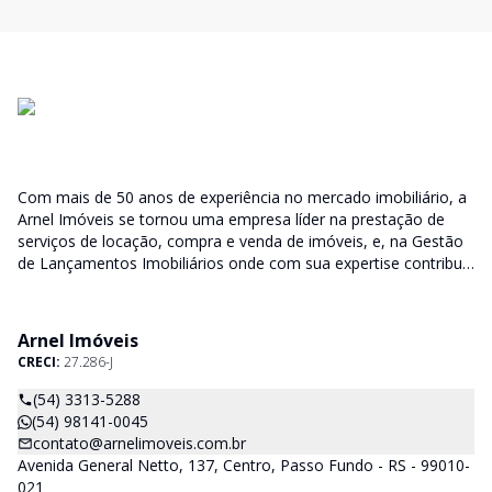
Com mais de 50 anos de experiência no mercado imobiliário, a
Arnel Imóveis se tornou uma empresa líder na prestação de
serviços de locação, compra e venda de imóveis, e, na Gestão
de Lançamentos Imobiliários onde com sua expertise contribui
junto as incorporadoras desde a escolha do terreno, no
desenvolvimento de todo empreendimento e assumindo a
responsabilidade do sucesso no lançamento das vendas.
Arnel Imóveis
CRECI:
27.286-J
(54) 3313-5288
(54) 98141-0045
contato@arnelimoveis.com.br
Avenida General Netto, 137, Centro, Passo Fundo - RS - 99010-
021