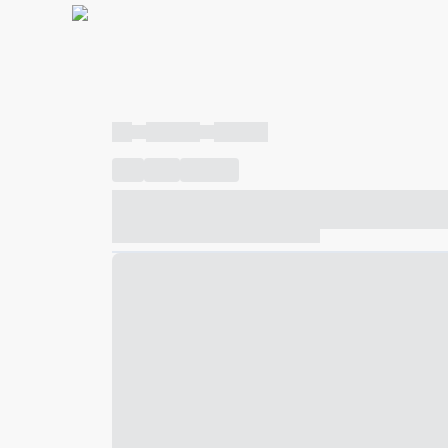
----
----- -----
----- -----
----
-----
---- ------
----- ----- -- ------ ---- ---- -- ---
----- ----- -- ------ ----- ----- -- ------