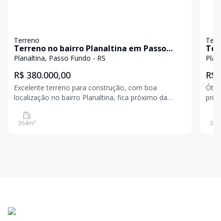
Terreno
Terr
Terreno no bairro Planaltina em Passo
Ter
Fundo, para comprar
Fun
Planaltina, Passo Fundo - RS
Plan
R$ 380.000,00
R$ 
Excelente terreno para construção, com boa
Ótim
localização no bairro Planaltina, fica próximo da
priv
Escola Monteiro Lobato, Mercado Esquina do Pão,
crescimento. Idea
03 quadras da Avenida Presidente Vargas.
seus
364
m²
360
pontos da ci
inves