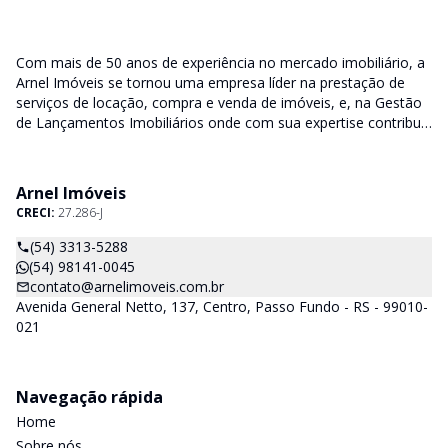
Com mais de 50 anos de experiência no mercado imobiliário, a
Arnel Imóveis se tornou uma empresa líder na prestação de
serviços de locação, compra e venda de imóveis, e, na Gestão
de Lançamentos Imobiliários onde com sua expertise contribui
junto as incorporadoras desde a escolha do terreno, no
desenvolvimento de todo empreendimento e assumindo a
responsabilidade do sucesso no lançamento das vendas.
Arnel Imóveis
CRECI:
27.286-J
(54) 3313-5288
(54) 98141-0045
contato@arnelimoveis.com.br
Avenida General Netto, 137, Centro, Passo Fundo - RS - 99010-
021
Navegação rápida
Home
Sobre nós