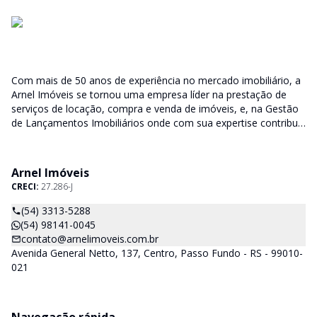
Com mais de 50 anos de experiência no mercado imobiliário, a
Arnel Imóveis se tornou uma empresa líder na prestação de
serviços de locação, compra e venda de imóveis, e, na Gestão
de Lançamentos Imobiliários onde com sua expertise contribui
junto as incorporadoras desde a escolha do terreno, no
desenvolvimento de todo empreendimento e assumindo a
responsabilidade do sucesso no lançamento das vendas.
Arnel Imóveis
CRECI:
27.286-J
(54) 3313-5288
(54) 98141-0045
contato@arnelimoveis.com.br
Avenida General Netto, 137, Centro, Passo Fundo - RS - 99010-
021