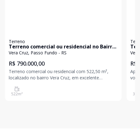
Terreno
Terr
Terreno comercial ou residencial no Bairro
Ter
Vera Cruz em Passo Fundo, para venda.
Pas
Vera Cruz, Passo Fundo - RS
Vera
R$ 790.000,00
R$ 
Terreno comercial ou residencial com 522,50 m²,
Apre
localizado no bairro Vera Cruz, em excelente
você
localização, próximo a comércios, serviços e vias de
segu
fácil acesso. O terreno possui uma construção mista
Parq
522
m²
300
existente em estado precário, recomendada para
une 
demoliç