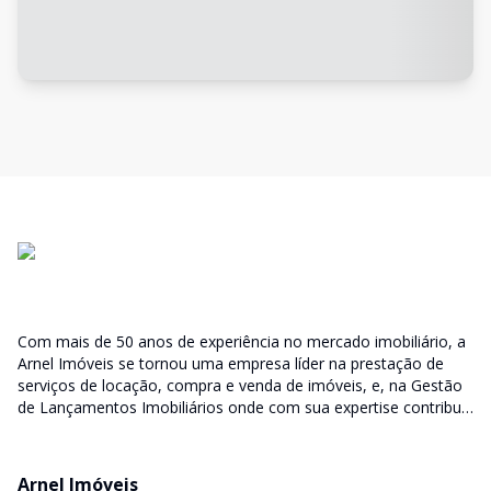
Com mais de 50 anos de experiência no mercado imobiliário, a
Arnel Imóveis se tornou uma empresa líder na prestação de
serviços de locação, compra e venda de imóveis, e, na Gestão
de Lançamentos Imobiliários onde com sua expertise contribui
junto as incorporadoras desde a escolha do terreno, no
desenvolvimento de todo empreendimento e assumindo a
responsabilidade do sucesso no lançamento das vendas.
Arnel Imóveis